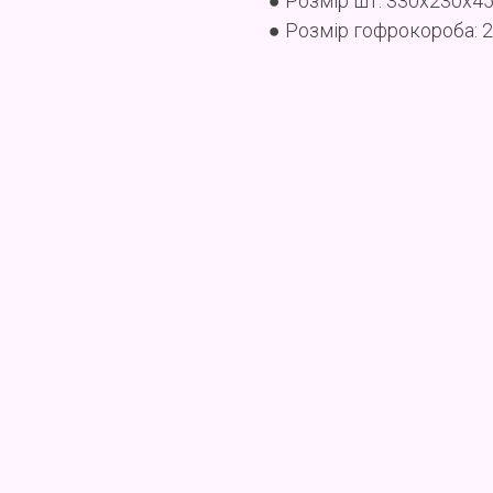
● Розмір шт: 330x230x4
● Розмір гофрокороба: 