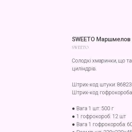
SWEETO Маршмелов R
SWEETO
Солодкі хмаринки, що та
циліндрів.
Штрих-код штуки: 8682
Штрих-код гофрокороба
● Вага 1 шт: 500 г
● 1 гофрокороб: 12 шт
● Вага 1 гофрокороба: 6