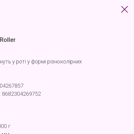
oller
нуть у роті у формі різноколірних
304267857
: 8682304269752
000 г