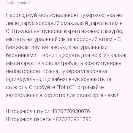
Тоффі + втамін С
Насолоджуйтесь жувальною цукеркою, яка не
лише дарує яскравий смак, але й дарує вітамін
C! Ці жувальні цукерки вкриті ніжною глазур’ю,
містять натуральний сік та корисний вітамін С.
Без желатину, веганські, з натуральними
барвниками – вони підходять для всіх. Унікальні
мікси фруктів у складі роблять кожну цукерку
неповторною. Кожна цукерка упакована
індивідуально, що забезпечує зручність та
свіжість. Спробуйте "Toffi C" і отримайте
задоволення з користю для свого організму!
Штрих-код штуки: 4820270930076
Штрих-код пакета: 4820270931790