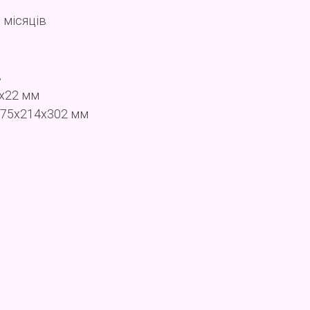
 місяців
в
4x22 мм
475x214x302 мм