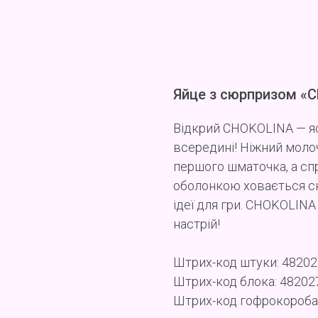
Яйце з сюрпризом «
Відкрий CHOKOLINA — я
всередині! Ніжний моло
першого шматочка, а спр
оболонкою ховається сюр
ідеї для гри. CHOKOLIN
настрій!
Штрих-код штуки: 4820
Штрих-код блока: 4820
Штрих-код гофрокороба