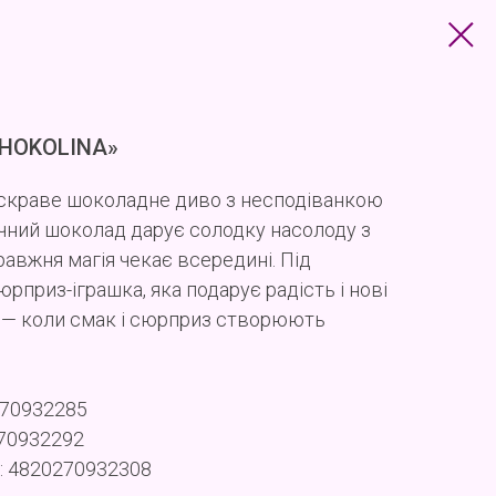
CHOKOLINA»
скраве шоколадне диво з несподіванкою
чний шоколад дарує солодку насолоду з
авжня магія чекає всередині. Під
приз-іграшка, яка подарує радість і нові
A — коли смак і сюрприз створюють
270932285
270932292
: 4820270932308