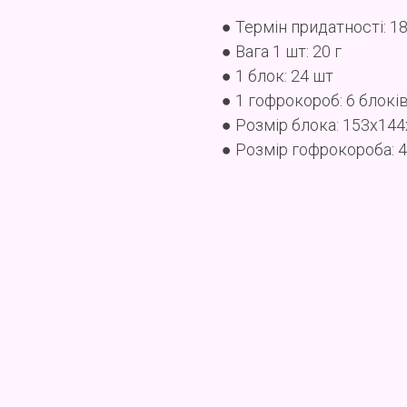
● Термін придатності: 18
● Вага 1 шт: 20 г
● 1 блок: 24 шт
● 1 гофрокороб: 6 блокі
● Розмір блока: 153x14
● Розмір гофрокороба: 