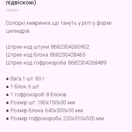
підвіскою)
SWEETO
Солодкі хмаринки, що тануть у роті у формі
циліндрів.
Штрих-код штуки: 8682304260902
Штрих-код блока: 868230428465
Штрих-код гофрокороба: 8682304268489
● Вага 1 шт: 60 г
● 1 блок: 6 шт
● 1 гофрокороб: 8 блоків
● Розмір шт: 180x150x30 мм
● Розмір блока: 640x300x35 мм
● Розмір гофрокороба: 220x310x520 мм