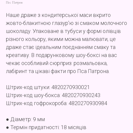
Пес Патрон
Наше драже з кондитерської маси вкрито
жовто-блакитною глазур'ю зі смаком молочного
шоколаду. Упаковане в тубуси у формі олівців
різного кольору, якими можна малювати, це
драже стає ідеальним поєднанням смаку та
креативу. В подарунковому шоу-боксі на вас
чекає особливий сюрприз: розмальовка,
лабіринт та цікаві факти про Пса Патрона.
Штрих-код штуки: 4820270930021
Штрих-код шоу-бокса: 4820270930243
Штрих-код гофрокороба: 4820270930984
● Діаметр: 9 мм
● Термін придатності: 18 місяців