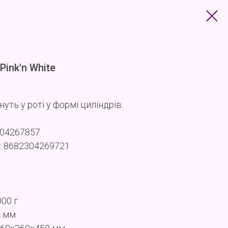
ink'n White
уть у роті у формі циліндрів.
304267857
: 8682304269721
000 г
5 мм