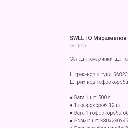
SWEETO Маршмелов P
SWEETO
Солодкі хмаринки, що тан
Штрих-код штуки: 8682
Штрих-код гофрокороба
● Вага 1 шт: 500 г
● 1 гофрокороб: 12 шт
● Вага 1 гофрокороба: 6
● Розмір шт: 330x230x4