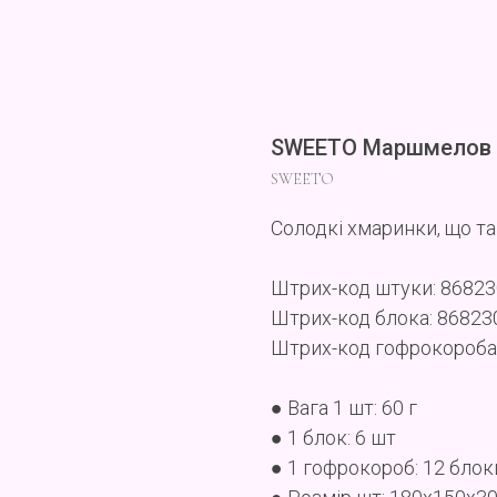
SWEETO Маршмелов 
SWEETO
Солодкі хмаринки, що та
Штрих-код штуки: 8682
Штрих-код блока: 8682
Штрих-код гофрокороба
● Вага 1 шт: 60 г
● 1 блок: 6 шт
● 1 гофрокороб: 12 блок