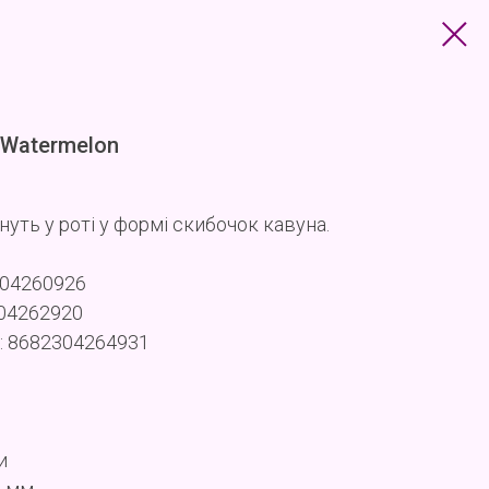
Watermelon
нуть у роті у формі скибочок кавуна.
304260926
304262920
: 8682304264931
и