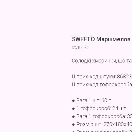
SWEETO Маршмелов 
SWEETO
Солодкі хмаринки, що тан
Штрих-код штуки: 8682
Штрих-код гофрокороба
● Вага 1 шт: 60 г
● 1 гофрокороб: 24 шт
● Вага 1 гофрокороба: 3
● Розмір шт: 270x180x4