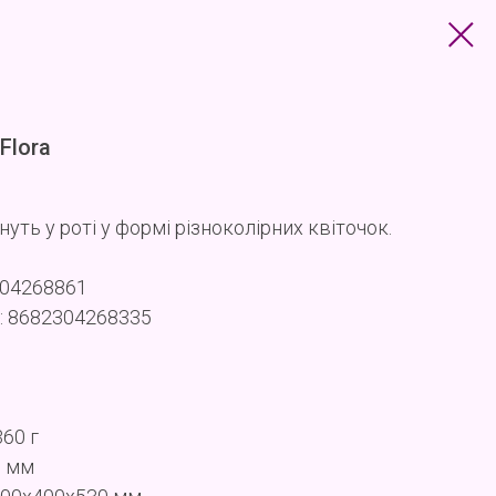
Flora
уть у роті у формі різноколірних квіточок.
304268861
: 8682304268335
360 г
0 мм