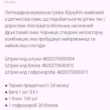
Кислиця
Легендарна жувальна гумка. Відчуйте знайомий
з дитинства смак, що подобається як дітям, так і
дорослим. Кислувата оболонка, насичений
фруктовий смак Чорниця, створює неповторну
комбінацію, яка пробуджує найприємніші та
найкисліші спогади.
Штрих-код штуки: 4820270930304
Штрих-код блока: 4820270930410
Штрих-код гофрокороба: 4820270930311
● Термін придатності: 24 місяці
● Вага 1 шт: 3.5 г
● 1 блок: 100 шт
● 1 гофрокороб: 20 блоків