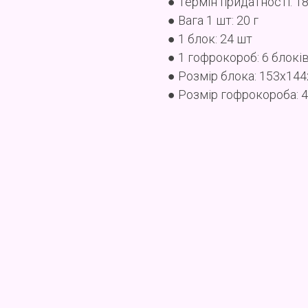
● Термін придатності: 18
● Вага 1 шт: 20 г
● 1 блок: 24 шт
● 1 гофрокороб: 6 блокі
● Розмір блока: 153x14
● Розмір гофрокороба: 