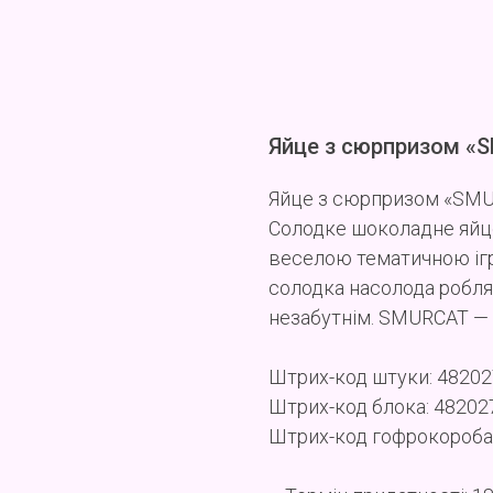
Яйце з сюрпризом «
Яйце з сюрпризом «SMUR
Солодке шоколадне яйц
веселою тематичною іг
солодка насолода робля
незабутнім. SMURCAT — р
Штрих-код штуки: 4820
Штрих-код блока: 4820
Штрих-код гофрокороба