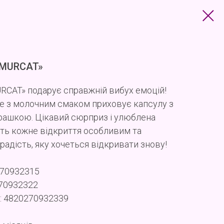
SMURCAT»
CAT» подарує справжній вибух емоцій!
е з молочним смаком приховує капсулу з
рашкою. Цікавий сюрприз і улюблена
ть кожне відкриття особливим та
адість, яку хочеться відкривати знову!
270932315
270932322
: 4820270932339