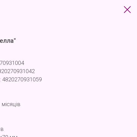
белла"
270931004
4820270931042
: 4820270931059
 місяців
ів