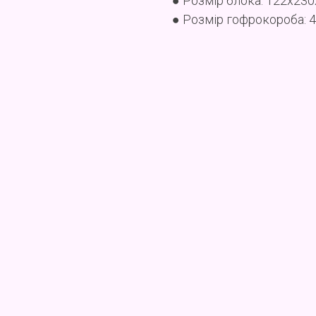
● Розмір блока: 122x23
● Розмір гофрокороба: 