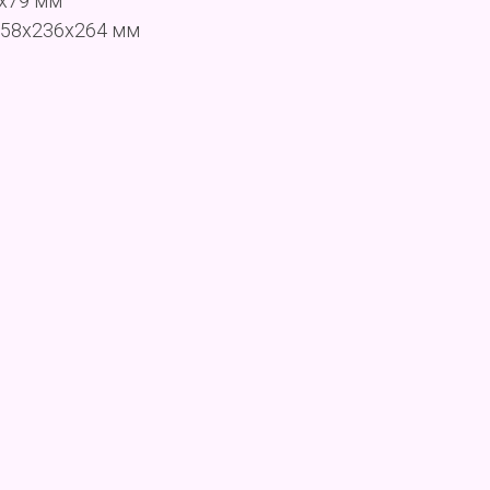
0x79 мм
458x236x264 мм