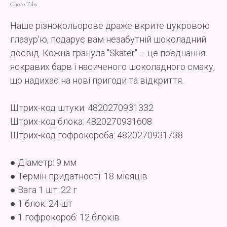
Choco Tabs
Наше різнокольорове драже вкрите цукровою
глазур'ю, подарує вам незабутній шоколадний
досвід. Кожна гранула "Skater" – це поєднання
яскравих барв і насиченого шоколадного смаку,
що надихає на нові пригоди та відкриття.
Штрих-код штуки: 4820270931332
Штрих-код блока: 4820270931608
Штрих-код гофрокороба: 4820270931738
● Діаметр: 9 мм
● Термін придатності: 18 місяців
● Вага 1 шт: 22 г
● 1 блок: 24 шт
● 1 гофрокороб: 12 блоків